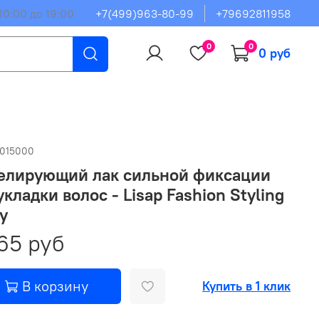
10:00 до 19:00
+7(499)963-80-99
+79692811958
0
0
0 руб
0015000
елирующий лак сильной фиксации
укладки волос - Lisap Fashion Styling
y
65 руб
В корзину
Купить в 1 клик