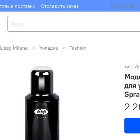
товые поставки
Отследить заказ
По будням с 
Lisap Milano
Укладка
Fashion
арт.
17
Мод
для 
Spra
2 2