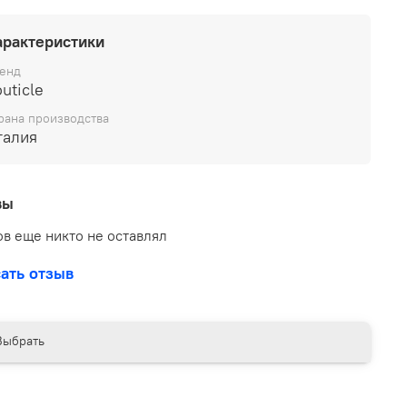
арактеристики
енд
uticle
рана производства
талия
вы
в еще никто не оставлял
ать отзыв
Выбрать