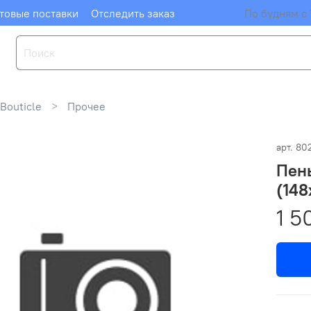
товые поставки
Отследить заказ
По будням с 
Bouticle
Прочее
арт.
80
Пен
(148
1 5