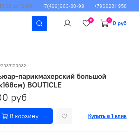
10:00 до 19:00
+7(499)963-80-99
+79692811958
0
0
0 руб
22033100032
ьюар-парикмахерский большой
х168см) BOUTICLE
00 руб
В корзину
Купить в 1 клик