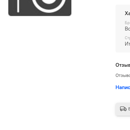
Х
Бр
Bo
Ст
И
Отзы
Отзыво
Напис