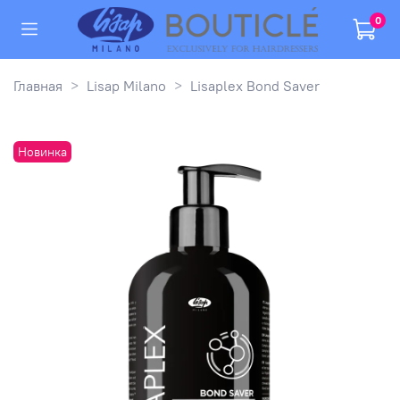
0
Главная
Lisap Milano
Lisaplex Bond Saver
Новинка