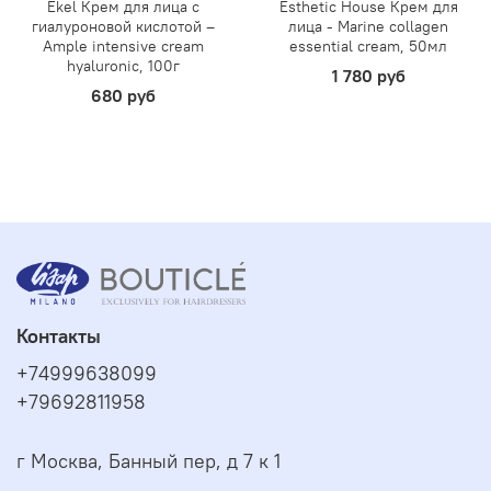
Ekel Крем для лица с
Esthetic House Крем для
гиалуроновой кислотой –
лица - Marine collagen
Ample intensive cream
essential cream, 50мл
hyaluronic, 100г
1 780 руб
680 руб
Контакты
+74999638099
+79692811958
г Москва, Банный пер, д 7 к 1