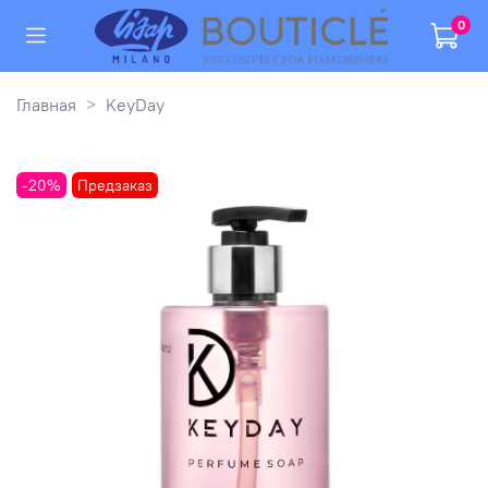
0
Главная
KeyDay
-20%
Предзаказ