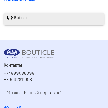
Methylchloroisothiazolinone, Methylisothiazolinone, CI
14720
Выбрать
Контакты
+74999638099
+79692811958
г Москва, Банный пер, д 7 к 1