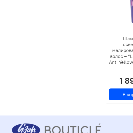
Шам
осве
мелирова
волос – “L
Anti Yello
1 8
В ко