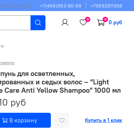
10:00 до 19:00
+7(499)963-80-99
+79692811958
0
0
0 руб
re
0093000
пунь для осветленных,
рованных и седых волос – “Light
e Care Anti Yellow Shampoo” 1000 мл
10 руб
В корзину
Купить в 1 клик