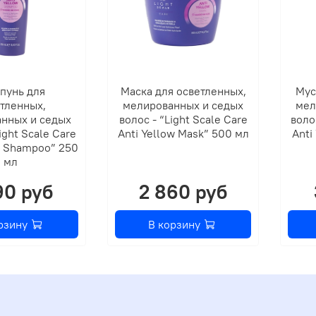
пунь для
Маска для осветленных,
Мус
тленных,
мелированных и седых
мел
нных и седых
волос - “Light Scale Care
воло
ight Scale Care
Anti Yellow Mask” 500 мл
Anti
w Shampoo” 250
мл
90 руб
2 860 руб
рзину
В корзину