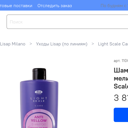
товые поставки
Отследить заказ
По будням с 
Lisap Milano
Уходы Lisap (по линиям)
Light Scale Ca
арт.
11
Шам
мели
Scal
3 8