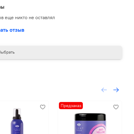
ализации и смойте обильным количеством воды.
вы
чае необходимости повторите.
в еще никто не оставлял
рофессионального применения.
ать отзыв
Выбрать
Предзаказ